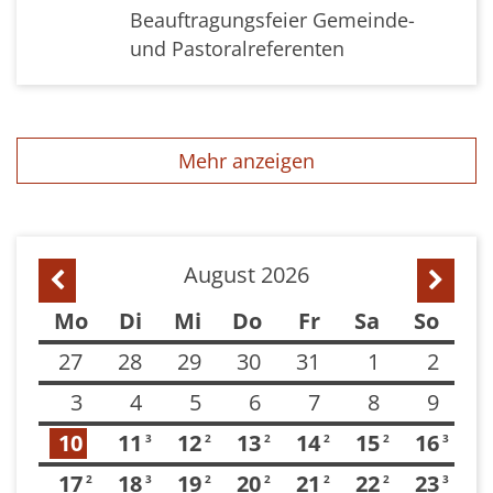
Beauftragungsfeier Gemeinde-
und Pastoralreferenten
Mehr anzeigen
August 2026
Vorherige Seite
Nächst
Mo
Di
Mi
Do
Fr
Sa
So
27
28
29
30
31
1
2
3
4
5
6
7
8
9
10
11
12
13
14
15
16
3
2
2
2
2
3
17
18
19
20
21
22
23
2
3
2
2
2
2
3