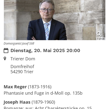
© privat
Domorganist Josef Still
Datum:
Dienstag, 20. Mai 2025 20:00
Ort:
Trierer Dom
Domfreihof
54290
Trier
Max Reger
(1873-1916)
Phantasie und Fuge in d-Moll op. 135b
Joseph Haas
(1879-1960)
Romanze; aus: Acht Charakterstücke op. 15