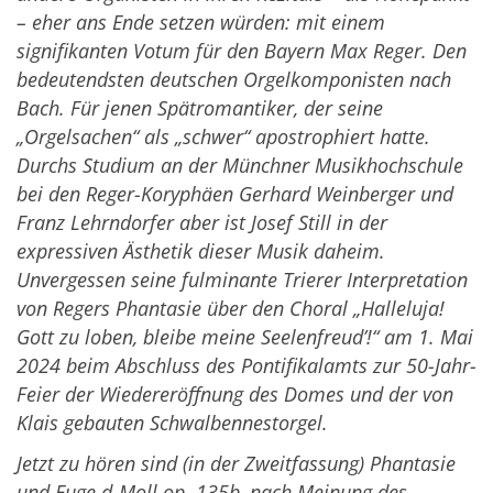
– eher ans Ende setzen würden: mit einem
signifikanten Votum für den Bayern Max Reger. Den
bedeutendsten deutschen Orgelkomponisten nach
Bach. Für jenen Spätromantiker, der seine
„Orgelsachen“ als „schwer“ apostrophiert hatte.
Durchs Studium an der Münchner Musikhochschule
bei den Reger-Koryphäen Gerhard Weinberger und
Franz Lehrndorfer aber ist Josef Still in der
expressiven Ästhetik dieser Musik daheim.
Unvergessen seine fulminante Trierer Interpretation
von Regers Phantasie über den
Choral „Halleluja!
Gott zu loben, bleibe meine Seelenfreud’!“ am 1. Mai
2024 beim Abschluss des Pontifikalamts zur 50-Jahr-
Feier der Wiedereröffnung des Domes und der von
Klais gebauten Schwalbennestorgel.
Jetzt zu hören sind (in der Zweitfassung) Phantasie
und Fuge d-Moll op. 135b, nach Meinung des