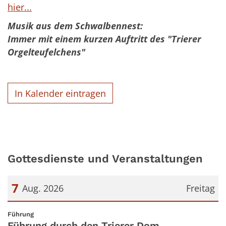
hier...
Musik aus dem Schwalbennest:
Immer mit einem kurzen Auftritt des "Trierer
Orgelteufelchens"
In Kalender eintragen
Gottesdienste und Veranstaltungen
7
Aug. 2026
Freitag
Datum: 7. August 2026
:
Führung
Führung durch den Trierer Dom