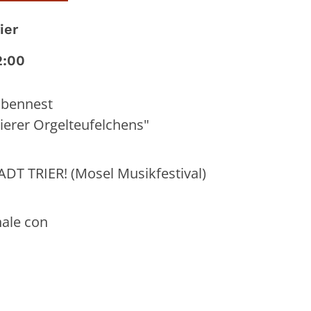
ier
2:00
lbennest
ierer Orgelteufelchens"
 TRIER! (Mosel Musikfestival)
nale con