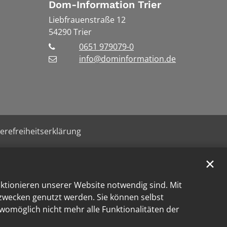
Dom-Information Trier
Liebfrauenstraße 12
54290
Trier
0651 979079-0
info@dominformation.de
ierefreiheitserklärung
✕
nktionieren unserer Website notwendig sind. Mit
kzwecken genutzt werden. Sie können selbst
 womöglich nicht mehr alle Funktionalitäten der