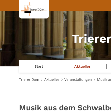
Zum Inhalt springen
Triere
Start
Aktuelles
Trierer Dom
Aktuelles
Veranstaltungen
Musik a
Musik aus dem Schwalb