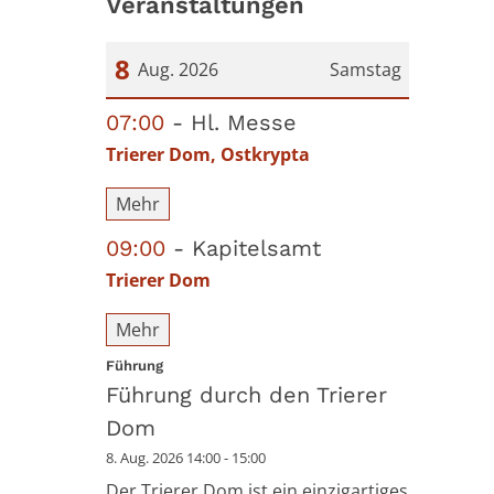
Veranstaltungen
8
Aug. 2026
Samstag
Datum: 8. August 2026
07:00
Hl. Messe
Trierer Dom, Ostkrypta
Mehr
09:00
Kapitelsamt
Trierer Dom
Mehr
:
Führung
Führung durch den Trierer
Dom
8. Aug. 2026 14:00 - 15:00
Der Trierer Dom ist ein einzigartiges