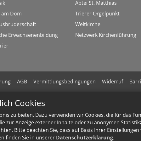
ik
Abtei St. Matthias
 am Dom
Trierer Orgelpunkt
busbruderschaft
Weltkirche
sche Erwachsenenbildung
Netzwerk Kirchenführung
rier
ärung
AGB
Vermittlungsbedingungen
Widerruf
Barr
lich Cookies
nis zu bieten. Dazu verwenden wir Cookies, die für das Fu
e zur Anzeige externer Inhalte oder zu anonymen Statisti
ten. Bitte beachten Sie, dass auf Basis Ihrer Einstellungen
en finden Sie in unserer
Datenschutzerklärung
.