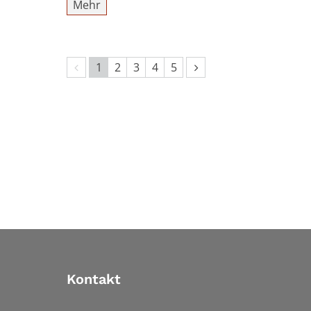
Mehr
Vorherige Seite
Nächste Seite
1
2
3
4
5
Kontakt