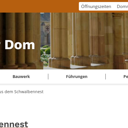
Öffnungszeiten
Domm
r Dom
Bauwerk
Führungen
P
us dem Schwalbennest
ennest