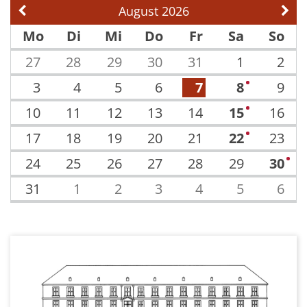
August 2026
Vorherige Seite
Näch
Mo
Di
Mi
Do
Fr
Sa
So
27
28
29
30
31
1
2
3
4
5
6
7
8
9
2
10
11
12
13
14
15
16
1
17
18
19
20
21
22
23
2
24
25
26
27
28
29
30
1
31
1
2
3
4
5
6