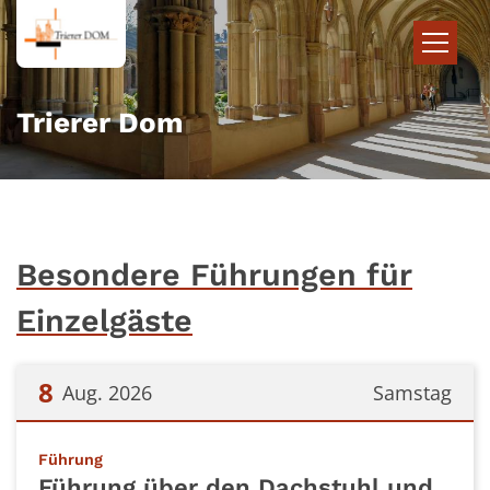
Zum Inhalt springen
Trierer Dom
Besondere Führungen für
Einzelgäste
8
Aug. 2026
Samstag
Datum: 8. August 2026
:
Führung
Führung über den Dachstuhl und