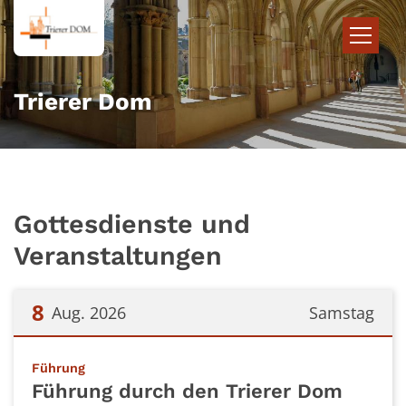
Zum Inhalt springen
Trierer Dom
Gottesdienste und
Veranstaltungen
8
Aug. 2026
Samstag
Datum: 8. August 2026
:
Führung
Führung durch den Trierer Dom