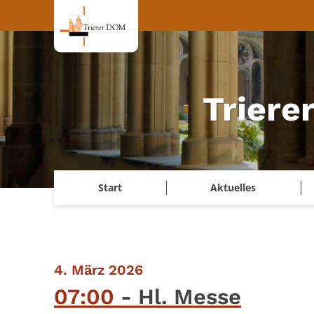
Zum Inhalt springen
Triere
Start
Aktuelles
:
4. März 2026
07:00
Hl. Messe