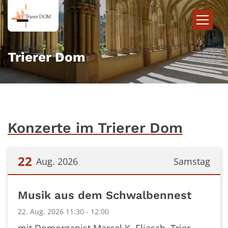
Zum Inhalt springen
Trierer Dom
Konzerte im Trierer Dom
22
Aug. 2026
Samstag
Datum: 22. August 2026
Musik aus dem Schwalbennest
22. Aug. 2026 11:30 - 12:00