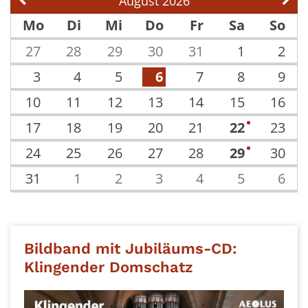
August 2026
Vorherige Seite
Näch
Mo
Di
Mi
Do
Fr
Sa
So
27
28
29
30
31
1
2
3
4
5
6
7
8
9
10
11
12
13
14
15
16
17
18
19
20
21
22
23
1
24
25
26
27
28
29
30
1
31
1
2
3
4
5
6
Bildband mit Jubiläums-CD:
Klingender Domschatz