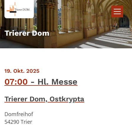
Zum Inhalt springen
Trierer Dom
:
19. Okt. 2025
07:00
Hl. Messe
Trierer Dom, Ostkrypta
Domfreihof
54290
Trier